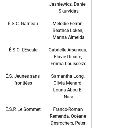
Jasniewicz, Daniel 
Skurvidas
É.S.C. Garneau
Mélodie Ferron, 
Béatrice Loken, 
Marina Almeida
É.S.C. L'Escale
Gabrielle Arseneau, 
Flavie Dicaire, 
Emma Louisseize
É.S. Jeunes sans 
Samantha Long, 
frontièes
Olivia Menard, 
Louna Abou El 
Nasr
É.S.P. Le Sommet
Franco-Roman 
Remenda, Océane 
Desrochers, Peter 