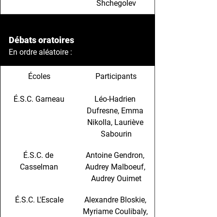
Shchegolev
Débats oratoires
En ordre aléatoire : 
Écoles
​Participants
É.S.C. Garneau
Léo-Hadrien 
Dufresne, Emma 
Nikolla, Lauriève 
Sabourin
É.S.C. de 
Antoine Gendron, 
Casselman
Audrey Malboeuf, 
Audrey Ouimet
É.S.C. L'Escale
Alexandre Bloskie, 
Myriame Coulibaly, 