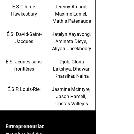
É.S.C.R. de 
Jérémy Arcand, 
Hawkesbury
Maxime Laniel, 
Mathis Patenaude
É.S. David-Saint-
Katelyn Xayavong, 
Jacques
Aminata Dieye, 
Aliyah Cheekhoory
É.S. Jeunes sans 
Djob, Gloria
frontières
Lakshya, Dhawan
Kharsikar, Naina
É.S.P. Louis-Riel
Jasmine Mcintyre, 
Jason Hamell, 
Costas Vallejos
Entrepreneuriat
En ordre aléatoire : 