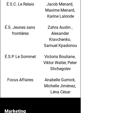
É.S.C. Le Relais
Jacob Menard, 
Maxime Menard, 
Karine Lalonde
É.S. Jeunes sans 
Zahra Austin , 
frontières
Alexander 
Kravchenko, 
Samuel Kpadonou
É.S.P. Le Sommet
Victoria Bouliane, 
Viktor Walter, Peter 
Shchegolev
Focus Affaires
Anabelle Gurnick, 
Michelle Jiménez, 
Léna César
Marketing