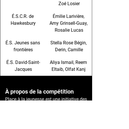
Zoé Losier
É.S.C.R. de 
Émilie Larivière, 
Hawkesbury
Amy Grinsell-Guay, 
Rosalie Lucas
É.S. Jeunes sans 
Stella Rose Bégin, 
frontières
Derin, Camille
É.S. David-Saint-
Aliya Ismail, Reem 
Jacques
Eltaib, Olfat Kanj 
À propos de la compétition
Place à la jeunesse est une initiative des 
Jeux du commerce uOttawa, qui a vu le 
jour en 2004 dans la région de la 
capitale. La compétition a pour but 
d'initier les jeunes du secondaire au 