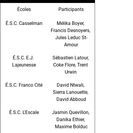
​Écoles
Participants
É.S.C. Casselman
Mélika Boyer, 
Francis Desnoyers, 
Jules Leduc St-
Amour
É.S.C. E.J. 
Sébastien Latour, 
Lajeunesse
Coke Flore, Trent 
Urwin 
É.S.C. Franco Cité
David Ntwali, 
Sierra Lanouette, 
David Abboud
É.S.C. L'Escale
Jasmin Quevillon, 
Danika Ethier, 
Maxime Bolduc