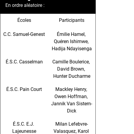
En ordre aléatoire : 
Écoles
Participants
C.C. Samuel-Genest
Émilie Hamel, 
Quéren Ishimwe, 
Hadija Ndayisenga
É.S.C. Casselman
Camille Boulerice, 
David Brown, 
Hunter Ducharme
É.S.C. Pain Court
Mackley Henry, 
Owen Hoffman, 
Jannik Van Sistern-
Dick
É.S.C. E.J. 
Milan Lefebvre-
Lajeunesse
Valasquez, Karol 