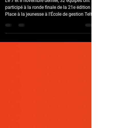
Le 7 et 8 novembre dernier, 32 équipes ont
participé à la ronde finale de la 21e édition de
Place à la jeunesse à l'École de gestion Telfer
de l'Université d'Ottawa. Place à la jeunesse
est une compétition d'affaires pour les
étudiants franco-ontariens au secondaire.
Les volets de la compétition sont :
comptabilité, entrepreneuriat, marketing et
débats oratoires. Comptabilité ​ École
Participants Première place (bourse de 5000$
par élève) É.S.C. Paul-Desmarais (Ottawa)
Aidan